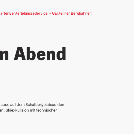
Toggle sub menu
arten
Bergerlebnisse
Service
Gargellner Bergbahnen
am Abend
n
 Jause auf dem Schafbergplateau den
en. Skiexkursion mit technischer