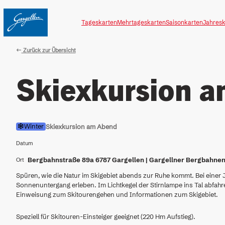
Table Of Content
Skiexkursion am Abend
zum Inhalt springen
Inhaltsübersicht
zur Navigation springen
Tageskarten
Mehrtageskarten
Saisonkarten
Jahresk
Zurück zur Übersicht
Skiexkursion 
Winter
Skiexkursion am Abend
Datum
Ort
Bergbahnstraße 89a 6787 Gargellen | Gargellner Bergbahne
Spüren, wie die Natur im Skigebiet abends zur Ruhe kommt. Bei einer
Sonnenuntergang erleben. Im Lichtkegel der Stirnlampe ins Tal abfahr
Einweisung zum Skitourengehen und Informationen zum Skigebiet.
Speziell für Skitouren-Einsteiger geeignet (220 Hm Aufstieg).