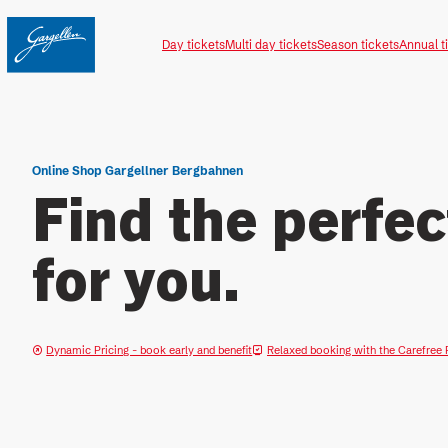
Table Of Content
Find the perfect ticket for you.
Jump to content
Contents
Jump to navigation
Day tickets
Multi day tickets
Season tickets
Annual t
Online Shop Gargellner Bergbahnen
Find the perfec
for you.
Dynamic Pricing - book early and benefit
Relaxed booking with the Carefree