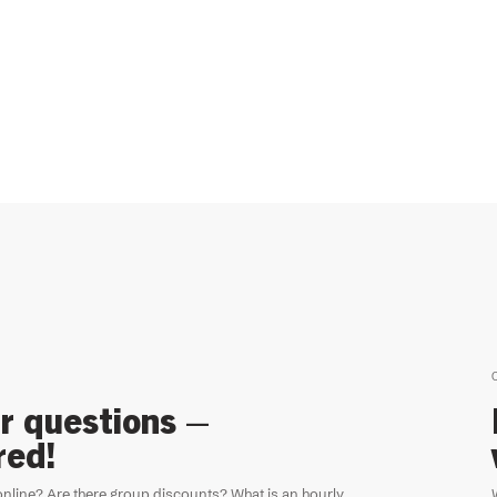
C
ur questions –
red!
nline? Are there group discounts? What is an hourly