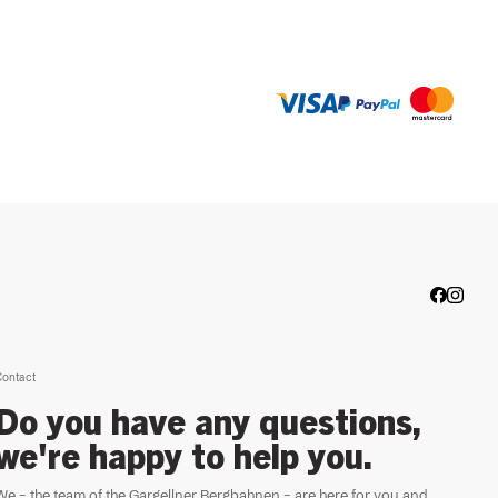
ontact
Do you have any questions,
we're happy to help you.
We – the team of the Gargellner Bergbahnen – are here for you and