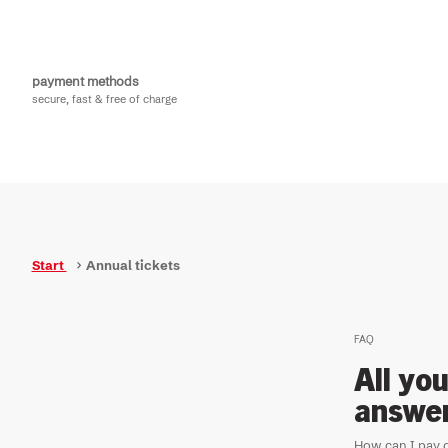
payment methods
secure, fast & free of charge
Start
Annual tickets
FAQ
All yo
answe
How can I pay o