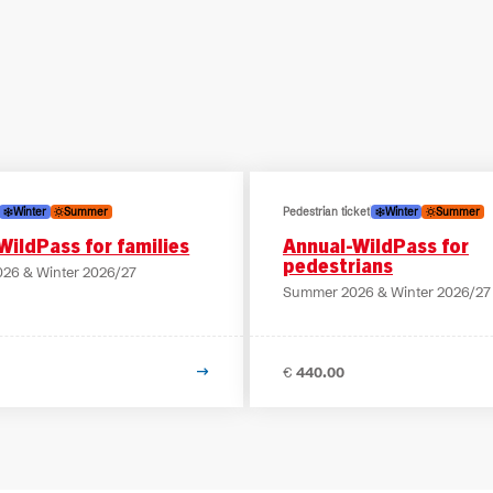
verfügbaren Tickets zu filtern.
verfügbaren Tickets zu filtern.
verfügbaren Tickets zu filtern.
verfügbaren Tickets zu filtern.
verfügbaren Tickets zu filtern.
verfügbaren Tickets zu filtern.
eit und Kategorie.
Winter
Summer
Pedestrian ticket
Winter
Summer
WildPass for families
Annual-WildPass for
pedestrians
26 & Winter 2026/27
Summer 2026 & Winter 2026/27
€
440.00