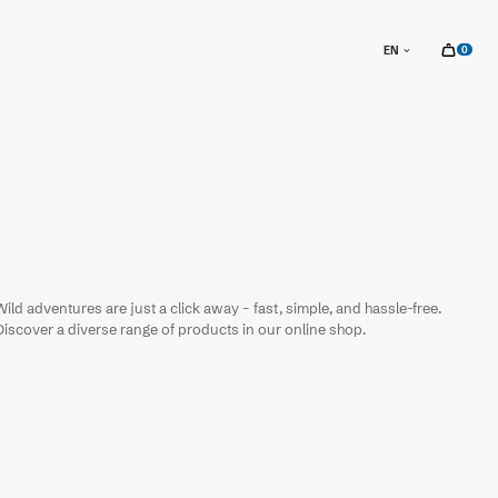
sr.
EN
0
sr.c
Wild adventures are just a click away – fast, simple, and hassle-free.
Discover a diverse range of products in our online shop.